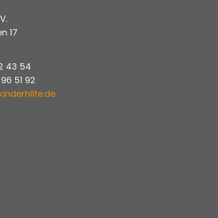
V.
n 17
 2 43 54
 96 51 92
kinderhilfe.de