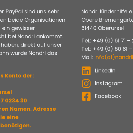
r PayPal sind uns sehr
Nandri Kinderhilfe e.
gen beide Organisationen
Obere Bremengärte
 ein gewisser
61440 Oberursel
cht bei Nandri ankommt.
Tel.: +49 (0) 61 71 –
t haben, direkt auf unser
Tel.: +49 (0) 60 81 –
dann würde Nandri das
Mail:
info(at)nandri
LinkedIn
s Konto der:
Instagram
rsel
Facebook
07 0234 30
hren Namen, Adresse
Sie eine
benötigen.