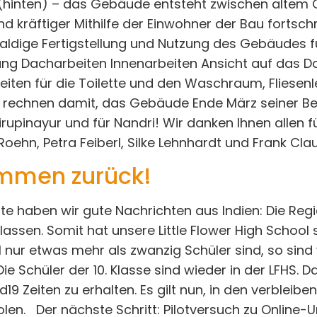
(hinten) – das Gebäude entsteht zwischen altem C
kräftiger Mithilfe der Einwohner der Bau fortschre
baldige Fertigstellung und Nutzung des Gebäudes fü
ang Dacharbeiten Innenarbeiten Ansicht auf das 
iten für die Toilette und den Waschraum, Fliesenl
r rechnen damit, das Gebäude Ende März seiner B
Sirupinayur und für Nandri! Wir danken Ihnen allen f
Roehn, Petra Feiberl, Silke Lehnhardt und Frank Cla
ommen zurück!
e haben wir gute Nachrichten aus Indien: Die Regi
 lassen. Somit hat unsere Little Flower High School s
 nur etwas mehr als zwanzig Schüler sind, so sind 
 Die Schüler der 10. Klasse sind wieder in der LFHS.
19 Zeiten zu erhalten. Es gilt nun, in den verblei
en. Der nächste Schritt: Pilotversuch zu Online-Unt