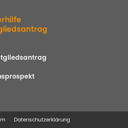
rhilfe
gliedsantrag
itgliedsantrag
nsprospekt
um
Datenschutzerklärung