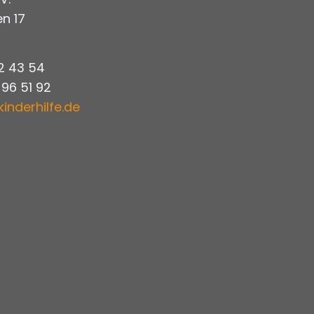
n 17
 2 43 54
 96 51 92
kinderhilfe.de