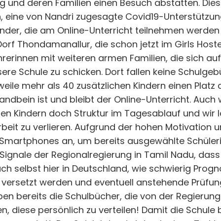
 und deren Familien einen Besuch abstatten. Dies 
, eine von Nandri zugesagte Covid19-Unterstützung
inder, die am Online-Unterricht teilnehmen werde
rf Thondamanallur, die schon jetzt im Girls Hoste
rerinnen mit weiteren armen Familien, die sich au
ere Schule zu schicken. Dort fallen keine Schulgebüh
weile mehr als 40 zusätzlichen Kindern einen Platz
andbein ist und bleibt der Online-Unterricht. Auch 
den Kindern doch Struktur im Tagesablauf und wir 
beit zu verlieren. Aufgrund der hohen Motivation un
 Smartphones an, um bereits ausgewählte Schüleri
e Signale der Regionalregierung in Tamil Nadu, das
ch selbst hier in Deutschland, wie schwierig Progn
r versetzt werden und eventuell anstehende Prüfun
en bereits die Schulbücher, die von der Regierung 
, diese persönlich zu verteilen! Damit die Schule ber