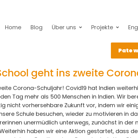
Home
Blog
Über uns
Projekte
Eng
Pate 
 School geht ins zweite Coro
zweite Corona-Schuljahr! Covid19 hat Indien weiterhi
den Tag mehr als 500 Menschen in Indien. Wir ber
istig nicht vorhersehbare Zukunft vor, indem wir ei
e unsere Schule besuchen, wieder zu motivieren in d
hrerinnen unermüdlich unterwegs, zunächst in der
eiterhin haben wir eine Aktion gestartet, dass der