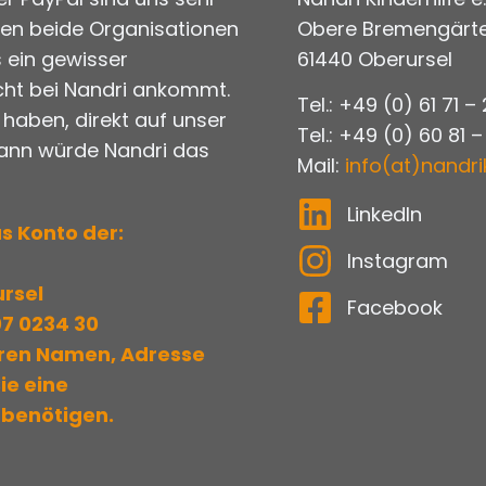
gen beide Organisationen
Obere Bremengärte
 ein gewisser
61440 Oberursel
cht bei Nandri ankommt.
Tel.: +49 (0) 61 71 –
t haben, direkt auf unser
Tel.: +49 (0) 60 81 –
dann würde Nandri das
Mail:
info(at)nandri
LinkedIn
s Konto der:
Instagram
rsel
Facebook
07 0234 30
hren Namen, Adresse
Sie eine
benötigen.