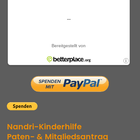
Nandri-Kinderhilfe
Paten- & Mitgliedsantrag