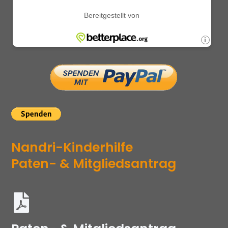
Nandri-Kinderhilfe
Paten- & Mitgliedsantrag