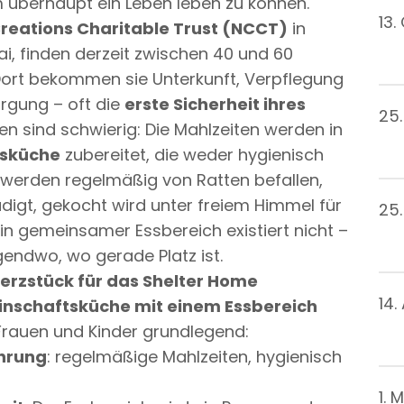
m überhaupt ein Leben leben zu können.
13.
reations Charitable Trust (NCCT)
in
i, finden derzeit zwischen 40 und 60
 Dort bekommen sie Unterkunft, Verpflegung
rgung – oft die
erste Sicherheit ihres
25
en sind schwierig: Die Mahlzeiten werden in
fsküche
zubereitet, die weder hygienisch
l werden regelmäßig von Ratten befallen,
igt, gekocht wird unter freiem Himmel für
25
Ein gemeinsamer Essbereich existiert nicht –
endwo, wo gerade Platz ist.
Herzstück für das Shelter Home
14.
inschaftsküche mit einem Essbereich
Frauen und Kinder grundlegend:
ährung
: regelmäßige Mahlzeiten, hygienisch
1. 