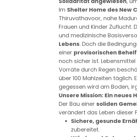
Solidarität angewiesen
, u
Im
Shelter Home des New C
Thiruvathavoor, nahe Madura
Frauen und Kinder Zuflucht.
und medizinische Basisverso
Lebens
. Doch die Bedingung
einer
provisorischen Behel
noch sicher ist. Lebensmitte
Vorräte durch Regen beschäd
über 100 Mahlzeiten täglich. 
gegessen wird am Boden, irg
Unsere Mission: Ein neues 
Der Bau einer
soliden Geme
verändert das Leben dieser 
Sichere, gesunde Ern
zubereitet.