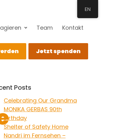
EN
agieren
Team
Kontakt
werden
Jetzt spenden
cent Posts
Celebrating Our Grandma
e
MONIKA GERBAS 90th
Birthday
Shelter of Safety Home
Nandri im Fernsehen –