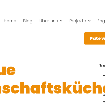
Home
Blog
Über uns
Projekte
Eng
Pate 
ue
Re
schaftsküch