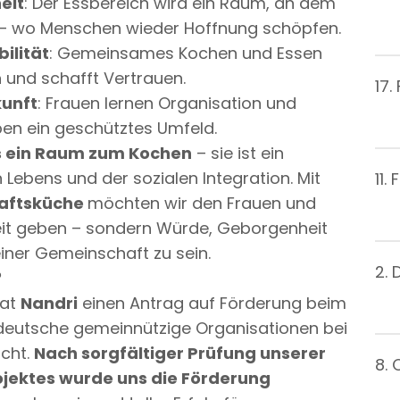
eit
: Der Essbereich wird ein Raum, an dem
– wo Menschen wieder Hoffnung schöpfen.
ilität
: Gemeinsames Kochen und Essen
n und schafft Vertrauen.
17.
kunft
: Frauen lernen Organisation und
ben ein geschütztes Umfeld.
s ein Raum zum Kochen
– sie ist ein
ebens und der sozialen Integration. Mit
11.
aftsküche
möchten wir den Frauen und
zeit geben – sondern Würde, Geborgenheit
einer Gemeinschaft zu sein.
2.
?
hat
Nandri
einen Antrag auf Förderung beim
deutsche gemeinnützige Organisationen bei
icht.
Nach sorgfältiger Prüfung unserer
8.
ojektes wurde uns die Förderung