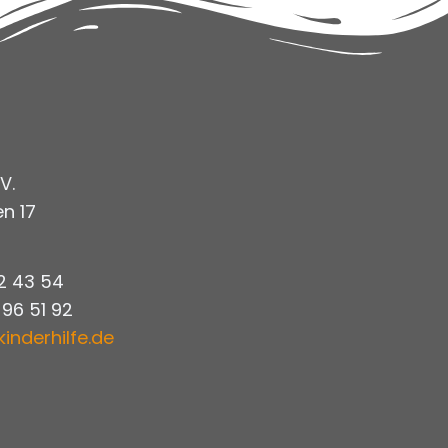
V.
n 17
 2 43 54
 96 51 92
kinderhilfe.de