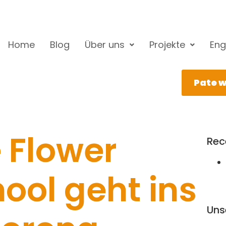
Home
Blog
Über uns
Projekte
Eng
Pate 
e Flower
Rec
ool geht ins
Uns