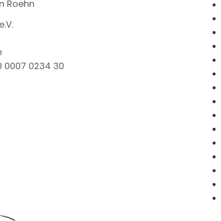
en Roehn
e.V.
e
0 0007 0234 30