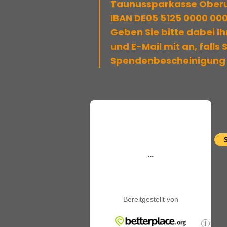
Taunussparkasse Oberu
IBAN DE05 5125 0000 00
Geben Sie bitte dabei I
und E-Mail mit an, falls 
Spendenbescheinigung 