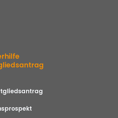
rhilfe
gliedsantrag
itgliedsantrag
nsprospekt